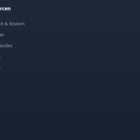
rcen
it & Risiken
ar
Guides
s
s