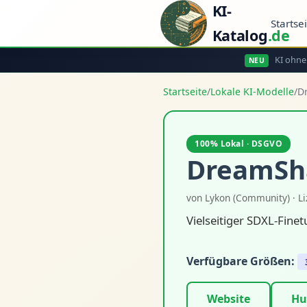
KI-
Startse
Katalog
.de
KI ohne
NEU
Startseite
/
Lokale KI-Modelle
/
D
100% Lokal · DSGVO
DreamSh
von Lykon (Community) · Li
Vielseitiger SDXL-Finet
Verfügbare Größen:
Website
Hu