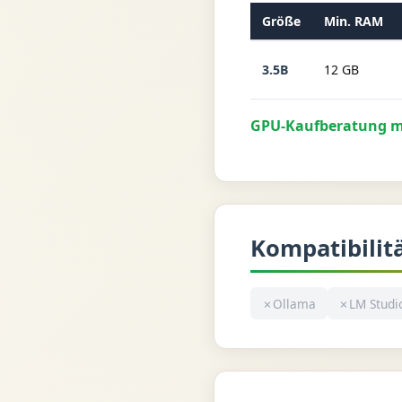
Größe
Min. RAM
3.5B
12 GB
GPU-Kaufberatung mi
Kompatibilit
✗
Ollama
✗
LM Studi