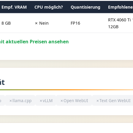
Empf. VRAM
CPU möglich?
Quantisierung
Empfohlene
RTX 4060 Ti
8 GB
✗ Nein
FP16
12GB
t aktuellen Preisen ansehen
ät
o
✗
llama.cpp
✗
vLLM
✗
Open WebUI
✗
Text Gen WebUI