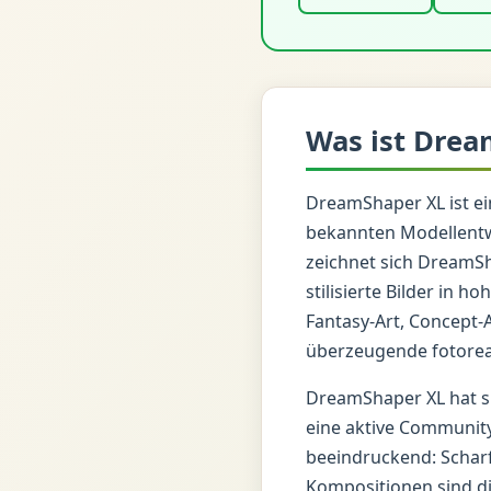
Was ist Drea
DreamShaper XL ist ei
bekannten Modellentwi
zeichnet sich DreamSha
stilisierte Bilder in 
Fantasy-Art, Concept-Ar
überzeugende fotoreal
DreamShaper XL hat si
eine aktive Community,
beeindruckend: Scharf
Kompositionen sind di