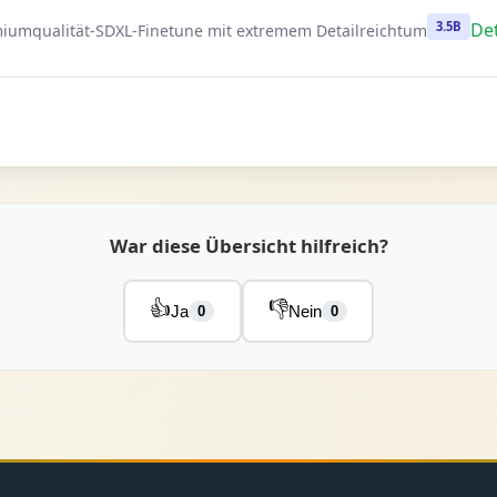
3.5B
De
iumqualität-SDXL-Finetune mit extremem Detailreichtum
War diese Übersicht hilfreich?
👍
👎
Ja
Nein
0
0