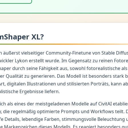
mShaper XL?
n äußerst vielseitiger Community-Finetune von Stable Diffu
ckler Lykon erstellt wurde. Im Gegensatz zu reinen Fotor
per durch seine Fähigkeit aus, sowohl fotorealistische als 
hoher Qualität zu generieren. Das Modell ist besonders stark 
t, digitalen Illustrationen und stilisierten Porträts, kann a
istische Ergebnisse liefern.
ch als eines der meistgeladenen Modelle auf CivitAI etablie
 die regelmäßig optimierte Prompts und Workflows teilt. Die
e Details, lebendige Farben, stimmungsvolle Beleuchtung 
e Markenzeichen dieses Modells. Es reagiert besonders gut 