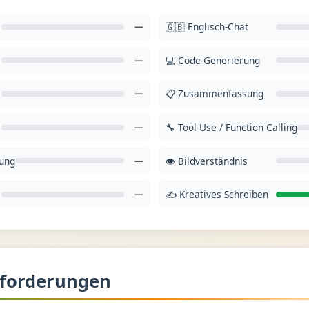
—
🇬🇧 Englisch-Chat
—
💻 Code-Generierung
—
📋 Zusammenfassung
—
🔧 Tool-Use / Function Calling
rung
—
👁️ Bildverständnis
—
✍️ Kreatives Schreiben
forderungen