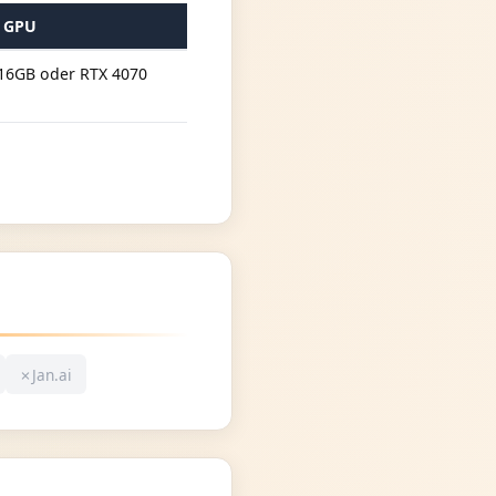
 GPU
 16GB oder RTX 4070
✗
Jan.ai