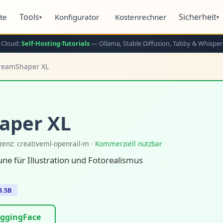
Tools
Sicherheit
ite
Konfigurator
Kostenrechner
▾
▾
 Cloud:
Self-Hosting-Tutorials
— Ollama, Stable Diffusion, Tabby & Whisper
reamShaper XL
aper XL
zenz: creativeml-openrail-m ·
Kommerziell nutzbar
une für Illustration und Fotorealismus
3.5B
ggingFace