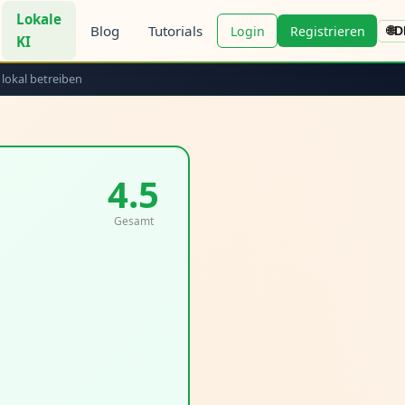
Lokale
Blog
Tutorials
Login
Registrieren
🌐
D
KI
 lokal betreiben
4.5
Gesamt