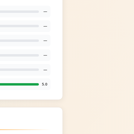
—
—
—
—
—
5.0