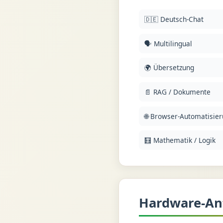
🇩🇪 Deutsch-Chat
🗣️ Multilingual
🌍 Übersetzung
📄 RAG / Dokumente
🌐 Browser-Automatisie
🧮 Mathematik / Logik
Hardware-An