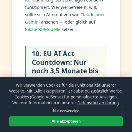
funktioniert. Wer werbefreie KI will,
sollte sich Alternativen wie
Claude oder
Gemini
ansehen — oder gleich auf
lokale KI-Modelle
setzen.
10. EU AI Act
Countdown: Nur
noch 3,5 Monate bis
zum Stichtag
Wir verwenden Cookies für die Funktionalität unserer
Website. Mit „Alle akzeptieren" erlaubst du zusätzlich Werbe-
Der
EU AI Act
tritt am
2. August 2026
Cookies (Google AdSense) für personalisierte Anzeigen.
Weitere Informationen in unserer
Datenschutzerklärung
.
mit seinen strengsten Regeln in Kraft —
und viele europäische Unternehmen
Nur notwendige
sind noch nicht vorbereitet. Die Uhr
Alle akzeptieren
tickt: Nur noch
3,5 Monate
bleiben, um