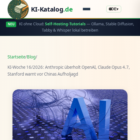
KI-Katalog
.de
🌐
DE
▾
KI ohne Cloud:
Self-Hosting-Tutorials
— Ollama, Stable Diffusion,
NEU
Tabby & Whisper lokal betreiben
Startseite
/
Blog
/
KI-Woche 16/2026: Anthropic überholt OpenAI, Claude Opus 4.7,
Stanford warnt vor Chinas Aufholjagd