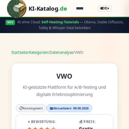
KI-Katalog
.de
🌐
DE
▾
KI ohne Cloud:
Self-Hosting-Tutorials
— Ollama, Stable Diffusion,
NEU
Tabby & Whisper lokal betreiben
Startseite
/
Kategorien
/
Datenanalyse
/
VWO
VWO
KI-gestützte Plattform für A/B-Testing und
digitale Erlebnisoptimierung
📋
📅
Katalogisiert
Aktualisiert: 08.08.2026
⭐ BEWERTUNG:
💰 PREIS:
Gratis -
★★★★☆