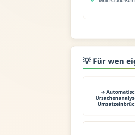
Multi-Cloud-Komp
💡 Für wen ei
→ Automatisc
Ursachenanalys
Umsatzeinbrü