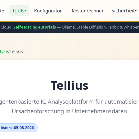
Tools
Sicherheit
ite
Konfigurator
Kostenrechner
▾
▾
 Cloud:
Self-Hosting-Tutorials
— Ollama, Stable Diffusion, Tabby & Whisper
lyse
/
Tellius
Tellius
gentenbasierte KI-Analyseplattform für automatisier
Ursachenforschung in Unternehmensdaten
lisiert: 05.08.2026