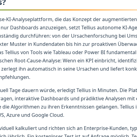
s?
rise-KI-Analyseplattform, die das Konzept der augmentierten 
t nur Dashboards anzuzeigen, setzt Tellius autonome KI-Ag
nständig durchführen: von der Ursachenforschung bei Um
kter Muster in Kundendaten bis hin zur proaktiven Überwa
 Tellius von Tools wie Tableau oder Power BI fundamental u
chen Root-Cause-Analyse: Wenn ein KPI einbricht, identifizie
zerlegt ihn automatisch in seine Ursachen und liefert konk
mpfehlungen.
uell Tage dauern würde, erledigt Tellius in Minuten. Die Pla
gen, interaktive Dashboards und prädiktive Analysen mit e
 die Algorithmen zu ihren Erkenntnissen gelangen. Tellius i
S, Azure und Google Cloud.
iduell kalkuliert und richten sich an Enterprise-Kunden, ty
ich jährlich. Ein kostenloser Test ist auf Anfrage möglich. Te