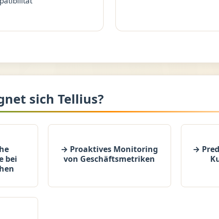
atibilität
gnet sich Tellius?
he
→ Proaktives Monitoring
→ Pred
e bei
von Geschäftsmetriken
K
chen