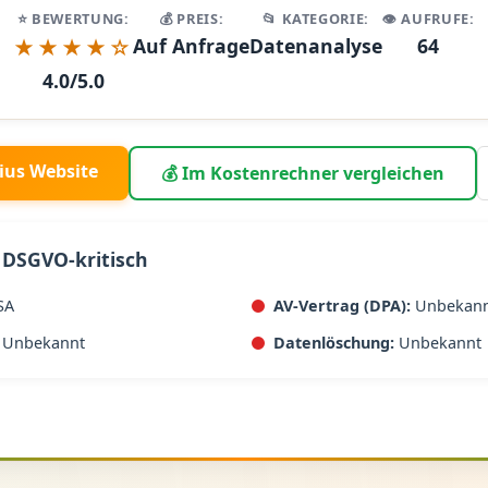
⭐ BEWERTUNG:
💰 PREIS:
📂 KATEGORIE:
👁️ AUFRUFE:
★★★★☆
Auf Anfrage
Datenanalyse
64
4.0/5.0
llius Website
💰 Im Kostenrechner vergleichen
 DSGVO-kritisch
SA
AV-Vertrag (DPA):
Unbekan
Unbekannt
Datenlöschung:
Unbekannt