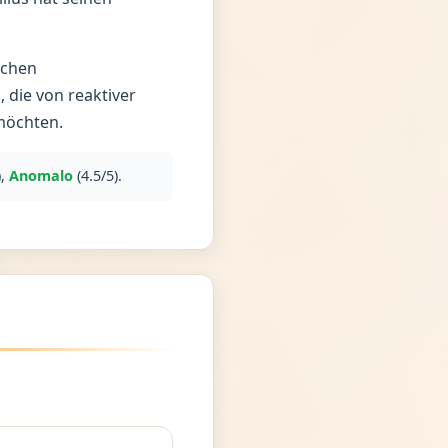
ichen
 die von reaktiver
möchten.
),
Anomalo
(4.5/5).