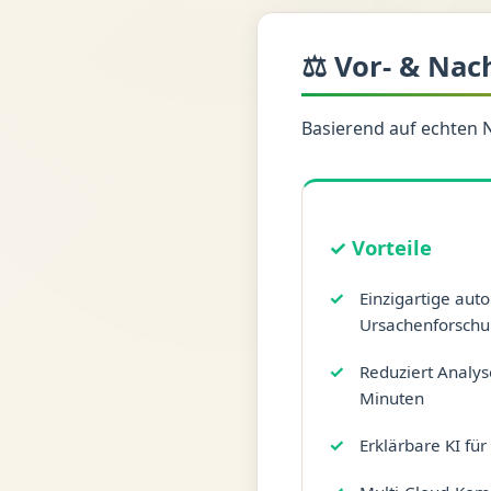
⚖️ Vor- & Nac
Basierend auf echten 
✓ Vorteile
Einzigartige aut
Ursachenforsch
Reduziert Analys
Minuten
Erklärbare KI fü