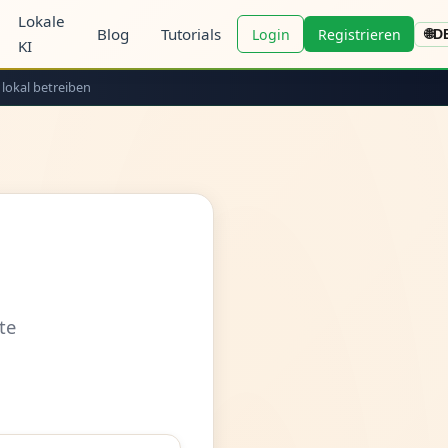
Lokale
Blog
Tutorials
Login
Registrieren
🌐
D
KI
 lokal betreiben
te