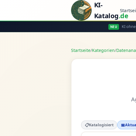
KI-
Startse
Katalog
.de
KI ohne
NEU
Startseite
/
Kategorien
/
Datenana
A
📋
📅
Katalogisiert
Aktua