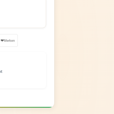
❤
Merken
nt