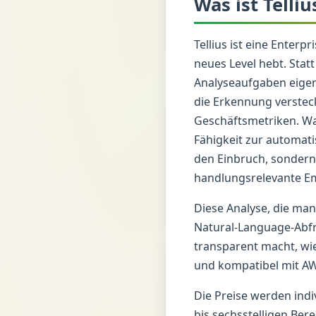
Was ist Telliu
Tellius ist eine Enterp
neues Level hebt. Stat
Analyseaufgaben eige
die Erkennung verstec
Geschäftsmetriken. Was
Fähigkeit zur automatis
den Einbruch, sondern 
handlungsrelevante E
Diese Analyse, die man
Natural-Language-Abfra
transparent macht, wie
und kompatibel mit AW
Die Preise werden indiv
bis sechsstelligen Bere