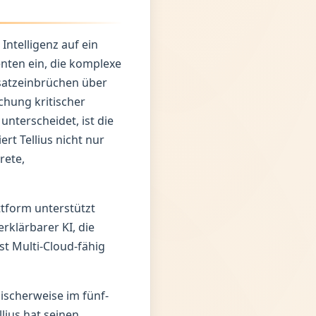
Intelligenz auf ein
enten ein, die komplexe
satzeinbrüchen über
chung kritischer
nterscheidet, ist die
rt Tellius nicht nur
rete,
ttform unterstützt
rklärbarer KI, die
st Multi-Cloud-fähig
pischerweise im fünf-
llius hat seinen