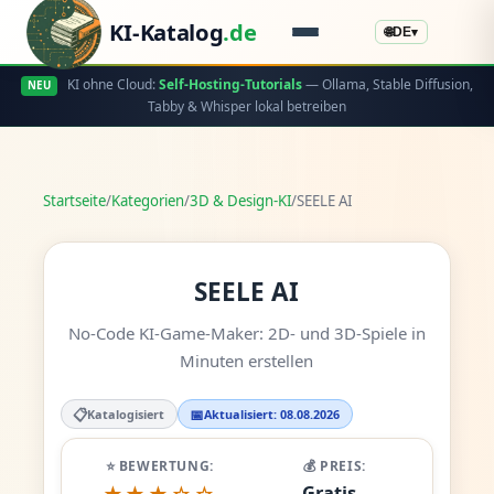
KI-Katalog
.de
🌐
DE
▾
KI ohne Cloud:
Self-Hosting-Tutorials
— Ollama, Stable Diffusion,
NEU
Tabby & Whisper lokal betreiben
Startseite
/
Kategorien
/
3D & Design-KI
/
SEELE AI
SEELE AI
No-Code KI-Game-Maker: 2D- und 3D-Spiele in
Minuten erstellen
📋
📅
Katalogisiert
Aktualisiert: 08.08.2026
⭐ BEWERTUNG:
💰 PREIS:
Gratis -
★★★☆☆