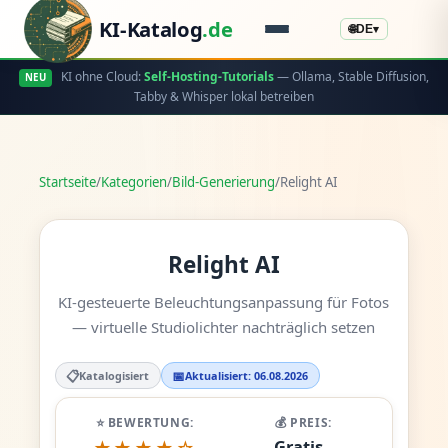
KI-Katalog
.de
🌐
DE
▾
KI ohne Cloud:
Self-Hosting-Tutorials
— Ollama, Stable Diffusion,
NEU
Tabby & Whisper lokal betreiben
Startseite
/
Kategorien
/
Bild-Generierung
/
Relight AI
Relight AI
KI-gesteuerte Beleuchtungsanpassung für Fotos
— virtuelle Studiolichter nachträglich setzen
📋
📅
Katalogisiert
Aktualisiert: 06.08.2026
⭐ BEWERTUNG:
💰 PREIS:
Gratis -
★★★★☆