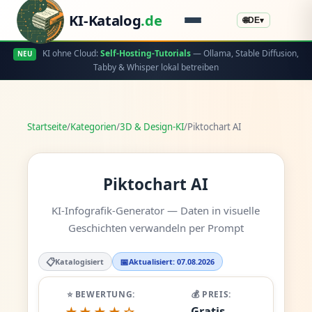
KI-Katalog
.de
🌐
DE
▾
KI ohne Cloud:
Self-Hosting-Tutorials
— Ollama, Stable Diffusion,
NEU
Tabby & Whisper lokal betreiben
Startseite
/
Kategorien
/
3D & Design-KI
/
Piktochart AI
Piktochart AI
KI-Infografik-Generator — Daten in visuelle
Geschichten verwandeln per Prompt
📋
📅
Katalogisiert
Aktualisiert: 07.08.2026
⭐ BEWERTUNG:
💰 PREIS:
Gratis -
★★★★☆