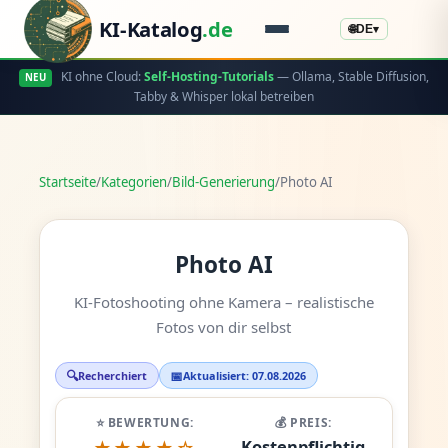
KI-Katalog
.de
🌐
DE
▾
KI ohne Cloud:
Self-Hosting-Tutorials
— Ollama, Stable Diffusion,
NEU
Tabby & Whisper lokal betreiben
Startseite
/
Kategorien
/
Bild-Generierung
/
Photo AI
Photo AI
KI-Fotoshooting ohne Kamera – realistische
Fotos von dir selbst
🔍
📅
Recherchiert
Aktualisiert: 07.08.2026
⭐ BEWERTUNG:
💰 PREIS:
Kostenpflichtig
★★★★☆