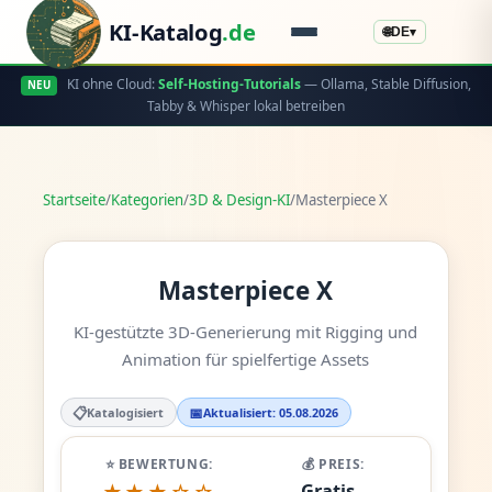
KI-Katalog
.de
🌐
DE
▾
KI ohne Cloud:
Self-Hosting-Tutorials
— Ollama, Stable Diffusion,
NEU
Tabby & Whisper lokal betreiben
Startseite
/
Kategorien
/
3D & Design-KI
/
Masterpiece X
Masterpiece X
KI-gestützte 3D-Generierung mit Rigging und
Animation für spielfertige Assets
📋
📅
Katalogisiert
Aktualisiert: 05.08.2026
⭐ BEWERTUNG:
💰 PREIS:
Gratis -
★★★☆☆