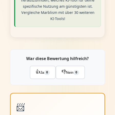
herauszufinden, welches KI-Tool für deine
spezifische Nutzung am günstigsten ist.
Vergleiche Marblism mit über 30 weiteren
KI-Tools!
War diese Bewertung hilfreich?
👍
👎
Ja
Nein
0
0
📨