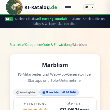
KI-Katalog
.de
🌐
DE
▾
KI ohne Cloud:
Self-Hosting-Tutorials
— Ollama, Stable Diffusion,
NEU
Tabby & Whisper lokal betreiben
Startseite
/
Kategorien
/
Code & Entwicklung
/
Marblism
Marblism
KI-Mitarbeiter und Web-App-Generator fuer
Startups und Solo-Unternehmer
📋
📅
Katalogisiert
Aktualisiert: 08.08.2026
⭐ BEWERTUNG:
💰 PREIS:
€22-€40/Monat
★★★☆☆