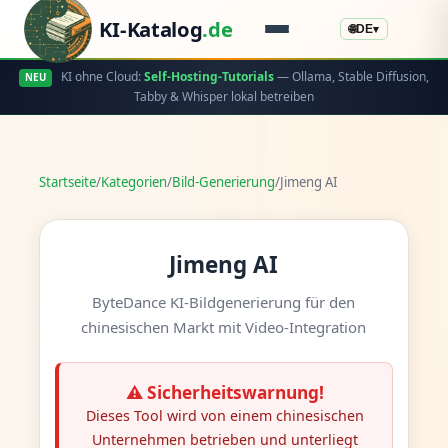
KI-Katalog
.de
🌐
DE
▾
KI ohne Cloud:
Self-Hosting-Tutorials
— Ollama, Stable Diffusion,
NEU
Tabby & Whisper lokal betreiben
Startseite
/
Kategorien
/
Bild-Generierung
/
Jimeng AI
Jimeng AI
ByteDance KI-Bildgenerierung für den
chinesischen Markt mit Video-Integration
⚠️ Sicherheitswarnung!
Dieses Tool wird von einem chinesischen
Unternehmen betrieben und unterliegt