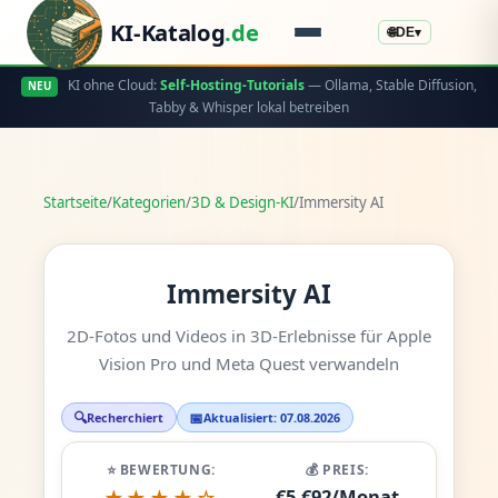
KI-Katalog
.de
🌐
DE
▾
KI ohne Cloud:
Self-Hosting-Tutorials
— Ollama, Stable Diffusion,
NEU
Tabby & Whisper lokal betreiben
Startseite
/
Kategorien
/
3D & Design-KI
/
Immersity AI
Immersity AI
2D-Fotos und Videos in 3D-Erlebnisse für Apple
Vision Pro und Meta Quest verwandeln
🔍
📅
Recherchiert
Aktualisiert: 07.08.2026
⭐ BEWERTUNG:
💰 PREIS:
€5-€92/Monat
★★★★☆