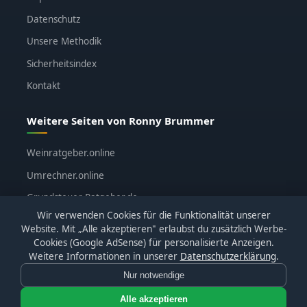
Datenschutz
Unsere Methodik
Sicherheitsindex
Kontakt
Weitere Seiten von Ronny Brummer
Weinratgeber.online
Umrechner.online
Grundsteuer-Ratgeber.de
Wir verwenden Cookies für die Funktionalität unserer
ronnybrummer.de
Website. Mit „Alle akzeptieren" erlaubst du zusätzlich Werbe-
Cookies (Google AdSense) für personalisierte Anzeigen.
Weitere Informationen in unserer
Datenschutzerklärung
.
Nur notwendige
© 2026
KI-Katalog.de
· Alle Bewertungen basieren auf
eigenen Tests · Affiliate-Links sind gekennzeichnet
Alle akzeptieren