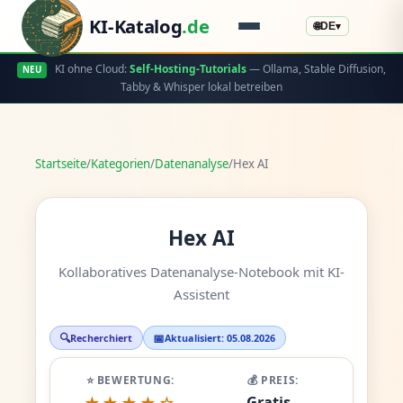
KI-Katalog
.de
🌐
DE
▾
KI ohne Cloud:
Self-Hosting-Tutorials
— Ollama, Stable Diffusion,
NEU
Tabby & Whisper lokal betreiben
Startseite
/
Kategorien
/
Datenanalyse
/
Hex AI
Hex AI
Kollaboratives Datenanalyse-Notebook mit KI-
Assistent
🔍
📅
Recherchiert
Aktualisiert: 05.08.2026
⭐ BEWERTUNG:
💰 PREIS:
Gratis -
★★★★☆