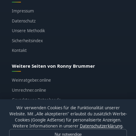
Impressum
Datenschutz
Unsere Methodik
Sicherheitsindex
Kontakt
Weitere Seiten von Ronny Brummer
Weinratgeber.online
Umrechner.online
Grundsteuer-Ratgeber.de
Wir verwenden Cookies für die Funktionalität unserer
ronnybrummer.de
Website. Mit „Alle akzeptieren" erlaubst du zusätzlich Werbe-
Cookies (Google AdSense) für personalisierte Anzeigen.
Weitere Informationen in unserer
Datenschutzerklärung
.
Nur notwendige
© 2026
KI-Katalog.de
· Alle Bewertungen basieren auf