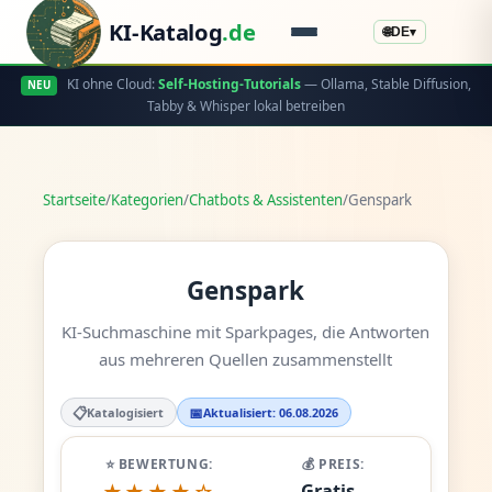
KI-Katalog
.de
🌐
DE
▾
KI ohne Cloud:
Self-Hosting-Tutorials
— Ollama, Stable Diffusion,
NEU
Tabby & Whisper lokal betreiben
Startseite
/
Kategorien
/
Chatbots & Assistenten
/
Genspark
Genspark
KI-Suchmaschine mit Sparkpages, die Antworten
aus mehreren Quellen zusammenstellt
📋
📅
Katalogisiert
Aktualisiert: 06.08.2026
⭐ BEWERTUNG:
💰 PREIS:
Gratis -
★★★★☆