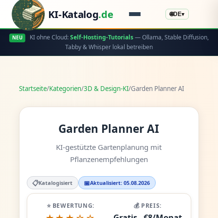
KI-Katalog
.de
🌐
DE
▾
KI ohne Cloud:
Self-Hosting-Tutorials
— Ollama, Stable Diffusion,
NEU
Tabby & Whisper lokal betreiben
Startseite
/
Kategorien
/
3D & Design-KI
/
Garden Planner AI
Garden Planner AI
KI-gestützte Gartenplanung mit
Pflanzenempfehlungen
📋
📅
Katalogisiert
Aktualisiert: 05.08.2026
⭐ BEWERTUNG:
💰 PREIS:
Gratis - €8/Monat
★★★☆☆