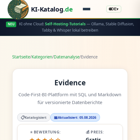
KI-Katalog
.de
🌐
DE
▾
KI ohne Cloud:
Self-Hosting-Tutorials
— Ollama, Stable Diffusion,
NEU
Tabby & Whisper lokal betreiben
Startseite
/
Kategorien
/
Datenanalyse
/
Evidence
Evidence
Code-First-BI-Plattform mit SQL und Markdown
für versionierte Datenberichte
📋
📅
Katalogisiert
Aktualisiert: 05.08.2026
⭐ BEWERTUNG:
💰 PREIS:
Gratis -
★★★☆☆