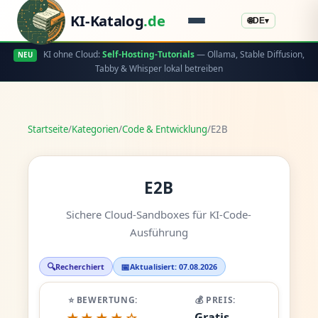
KI-Katalog
.de
🌐
DE
▾
KI ohne Cloud:
Self-Hosting-Tutorials
— Ollama, Stable Diffusion,
NEU
Tabby & Whisper lokal betreiben
Startseite
/
Kategorien
/
Code & Entwicklung
/
E2B
E2B
Sichere Cloud-Sandboxes für KI-Code-
Ausführung
🔍
📅
Recherchiert
Aktualisiert: 07.08.2026
⭐ BEWERTUNG:
💰 PREIS:
Gratis -
★★★★☆