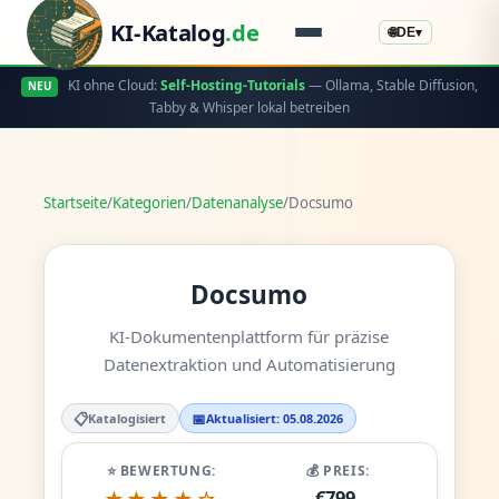
KI-Katalog
.de
🌐
DE
▾
KI ohne Cloud:
Self-Hosting-Tutorials
— Ollama, Stable Diffusion,
NEU
Tabby & Whisper lokal betreiben
Startseite
/
Kategorien
/
Datenanalyse
/
Docsumo
Docsumo
KI-Dokumentenplattform für präzise
Datenextraktion und Automatisierung
📋
📅
Katalogisiert
Aktualisiert: 05.08.2026
⭐ BEWERTUNG:
💰 PREIS:
€799-
★★★★☆