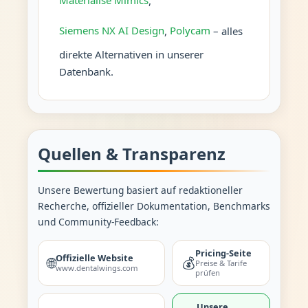
Materialise Mimics
,
Siemens NX AI Design
,
Polycam
– alles
direkte Alternativen in unserer
Datenbank.
Quellen & Transparenz
Unsere Bewertung basiert auf redaktioneller
Recherche, offizieller Dokumentation, Benchmarks
und Community-Feedback:
Pricing-Seite
Offizielle Website
🌐
💰
Preise & Tarife
www.dentalwings.com
prüfen
Unsere