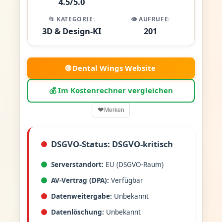
4.5/5.0
📂 KATEGORIE:
👁️ AUFRUFE:
3D & Design-KI
201
🌐 Dental Wings Website
💰 Im Kostenrechner vergleichen
❤
Merken
DSGVO-Status: DSGVO-kritisch
Serverstandort:
EU (DSGVO-Raum)
AV-Vertrag (DPA):
Verfügbar
Datenweitergabe:
Unbekannt
Datenlöschung:
Unbekannt