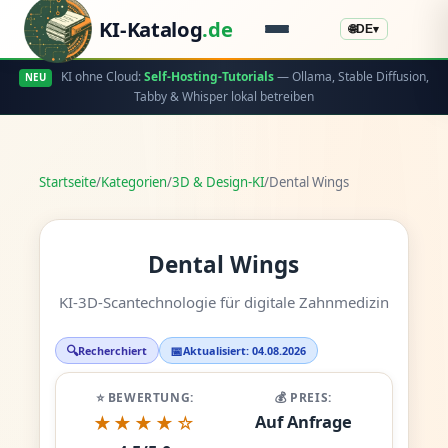
KI-Katalog
.de
🌐
DE
▾
KI ohne Cloud:
Self-Hosting-Tutorials
— Ollama, Stable Diffusion,
NEU
Tabby & Whisper lokal betreiben
Startseite
/
Kategorien
/
3D & Design-KI
/
Dental Wings
Dental Wings
KI-3D-Scantechnologie für digitale Zahnmedizin
🔍
📅
Recherchiert
Aktualisiert: 04.08.2026
⭐ BEWERTUNG:
💰 PREIS:
Auf Anfrage
★★★★☆