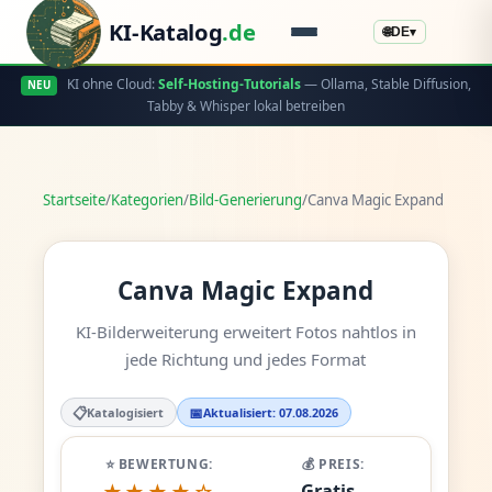
KI-Katalog
.de
🌐
DE
▾
KI ohne Cloud:
Self-Hosting-Tutorials
— Ollama, Stable Diffusion,
NEU
Tabby & Whisper lokal betreiben
Startseite
/
Kategorien
/
Bild-Generierung
/
Canva Magic Expand
Canva Magic Expand
KI-Bilderweiterung erweitert Fotos nahtlos in
jede Richtung und jedes Format
📋
📅
Katalogisiert
Aktualisiert: 07.08.2026
⭐ BEWERTUNG:
💰 PREIS:
Gratis -
★★★★☆