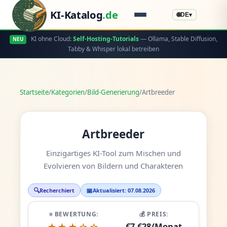
KI-Katalog
.de
🌐
DE
▾
KI ohne Cloud:
Self-Hosting-Tutorials
— Ollama, Stable Diffusion,
NEU
Tabby & Whisper lokal betreiben
Startseite
/
Kategorien
/
Bild-Generierung
/
Artbreeder
Artbreeder
Einzigartiges KI-Tool zum Mischen und
Evolvieren von Bildern und Charakteren
🔍
📅
Recherchiert
Aktualisiert: 07.08.2026
⭐ BEWERTUNG:
💰 PREIS:
€7-€28/Monat
★★★☆☆