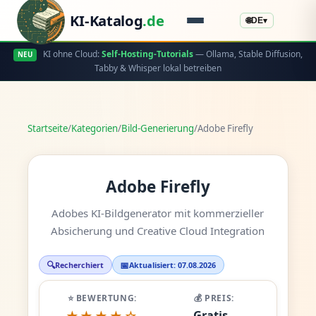
KI-Katalog
.de
🌐
DE
▾
KI ohne Cloud:
Self-Hosting-Tutorials
— Ollama, Stable Diffusion,
NEU
Tabby & Whisper lokal betreiben
Startseite
/
Kategorien
/
Bild-Generierung
/
Adobe Firefly
Adobe Firefly
Adobes KI-Bildgenerator mit kommerzieller
Absicherung und Creative Cloud Integration
🔍
📅
Recherchiert
Aktualisiert: 07.08.2026
⭐ BEWERTUNG:
💰 PREIS:
Gratis -
★★★★☆