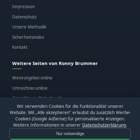
Impressum
Datenschutz
Unsere Methodik
Sicherheitsindex
Kontakt
Weitere Seiten von Ronny Brummer
Weinratgeber.online
Umrechner.online
Grundsteuer-Ratgeber.de
Wir verwenden Cookies für die Funktionalität unserer
ronnybrummer.de
Website. Mit „Alle akzeptieren" erlaubst du zusätzlich Werbe-
Cookies (Google AdSense) für personalisierte Anzeigen.
Weitere Informationen in unserer
Datenschutzerklärung
.
Nur notwendige
© 2026
KI-Katalog.de
· Alle Bewertungen basieren auf