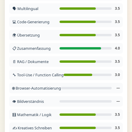
🗣️ Multilingual
3.5
💻 Code-Generierung
3.5
🌍 Übersetzung
3.5
📋 Zusammenfassung
4.0
📄 RAG / Dokumente
3.5
🔧 Tool-Use / Function Calling
3.0
🌐 Browser-Automatisierung
—
👁️ Bildverständnis
—
🧮 Mathematik / Logik
3.5
✍️ Kreatives Schreiben
3.5