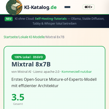
KI-Katalog
.de
🌐
DE
▾
KI ohne Cloud:
Self-Hosting-Tutorials
— Ollama, Stable Diffusion,
NEU
Tabby & Whisper lokal betreiben
Startseite
/
Lokale KI-Modelle
/
Mixtral 8x7B
100% Lokal · DSGVO
Mixtral 8x7B
von Mistral AI · Lizenz: apache-2.0 ·
Kommerziell nutzbar
Erstes Open-Source Mixture-of-Experts-Modell
mit effizienter Architektur
3.5
Gesamt