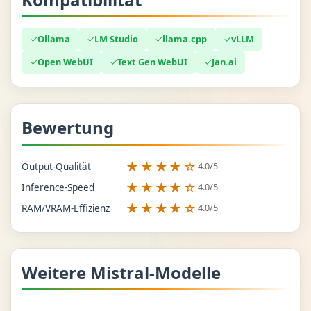
✓
Ollama
✓
LM Studio
✓
llama.cpp
✓
vLLM
✓
Open WebUI
✓
Text Gen WebUI
✓
Jan.ai
Bewertung
★★★★☆
4.0/5
Output-Qualität
★★★★☆
4.0/5
Inference-Speed
★★★★☆
4.0/5
RAM/VRAM-Effizienz
Weitere Mistral-Modelle