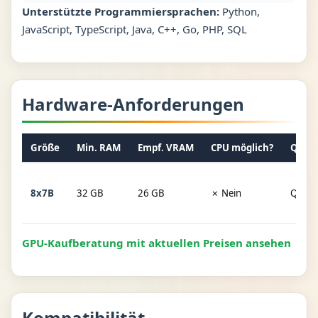
Unterstützte Programmiersprachen:
Python,
JavaScript, TypeScript, Java, C++, Go, PHP, SQL
Hardware-Anforderungen
Größe
Min. RAM
Empf. VRAM
CPU möglich?
Quant
8x7B
32 GB
26 GB
✗ Nein
Q4_K
GPU-Kaufberatung mit aktuellen Preisen ansehen
Kompatibilität