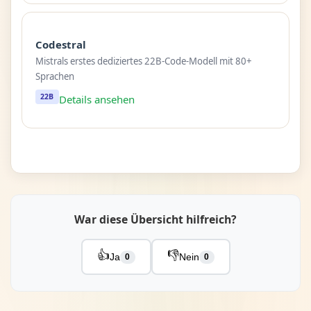
Codestral
Mistrals erstes dediziertes 22B-Code-Modell mit 80+
Sprachen
22B
Details ansehen
War diese Übersicht hilfreich?
👍
👎
Ja
Nein
0
0