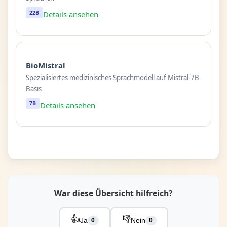
22B
Details ansehen
BioMistral
Spezialisiertes medizinisches Sprachmodell auf Mistral-7B-
Basis
7B
Details ansehen
War diese Übersicht hilfreich?
👍
👎
Ja
Nein
0
0