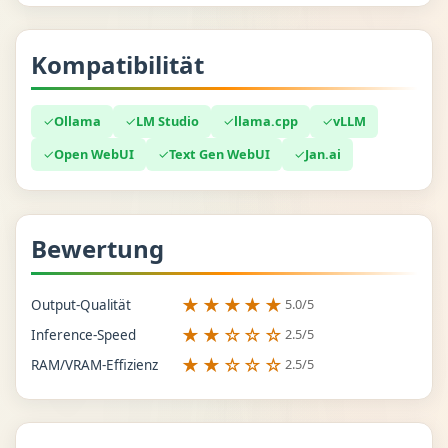
Kompatibilität
✓
Ollama
✓
LM Studio
✓
llama.cpp
✓
vLLM
✓
Open WebUI
✓
Text Gen WebUI
✓
Jan.ai
Bewertung
★★★★★
5.0/5
Output-Qualität
★★☆☆☆
2.5/5
Inference-Speed
★★☆☆☆
2.5/5
RAM/VRAM-Effizienz