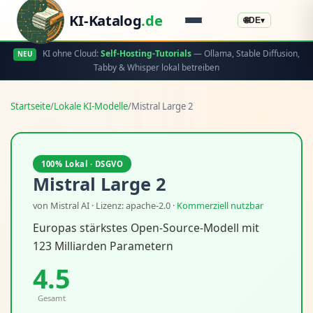
KI-Katalog
.de
🌐
DE
▾
KI ohne Cloud:
Self-Hosting-Tutorials
— Ollama, Stable Diffusion,
NEU
Tabby & Whisper lokal betreiben
Startseite
/
Lokale KI-Modelle
/
Mistral Large 2
100% Lokal · DSGVO
Mistral Large 2
von Mistral AI · Lizenz: apache-2.0 ·
Kommerziell nutzbar
Europas stärkstes Open-Source-Modell mit
123 Milliarden Parametern
4.5
Gesamt