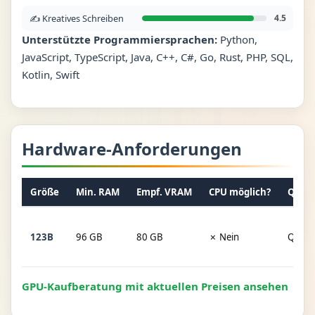
✍️ Kreatives Schreiben
4.5
Unterstützte Programmiersprachen:
Python,
JavaScript, TypeScript, Java, C++, C#, Go, Rust, PHP, SQL,
Kotlin, Swift
Hardware-Anforderungen
Größe
Min. RAM
Empf. VRAM
CPU möglich?
Quant
123B
96 GB
80 GB
✗ Nein
Q4_K
GPU-Kaufberatung mit aktuellen Preisen ansehen