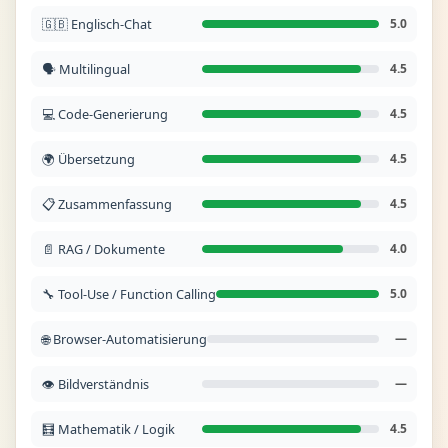
🇬🇧 Englisch-Chat
5.0
🗣️ Multilingual
4.5
💻 Code-Generierung
4.5
🌍 Übersetzung
4.5
📋 Zusammenfassung
4.5
📄 RAG / Dokumente
4.0
🔧 Tool-Use / Function Calling
5.0
🌐 Browser-Automatisierung
—
👁️ Bildverständnis
—
🧮 Mathematik / Logik
4.5