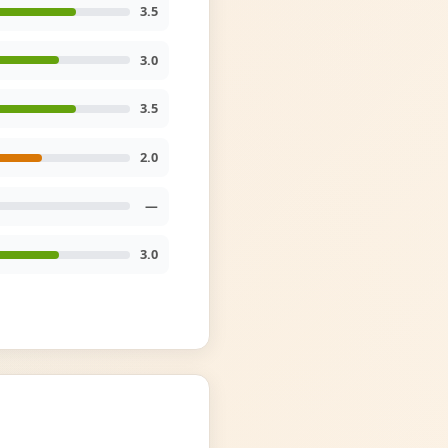
3.5
3.0
3.5
2.0
—
3.0