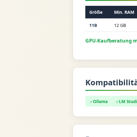
Größe
Min. RAM
11B
12 GB
GPU-Kaufberatung mi
Kompatibilit
✓
Ollama
✓
LM Stud