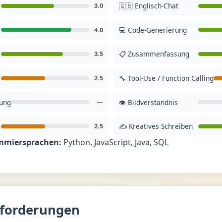
3.0
🇬🇧 Englisch-Chat
4.0
💻 Code-Generierung
3.5
📋 Zusammenfassung
2.5
🔧 Tool-Use / Function Calling
rung
—
👁️ Bildverständnis
2.5
✍️ Kreatives Schreiben
mmiersprachen:
Python, JavaScript, Java, SQL
forderungen