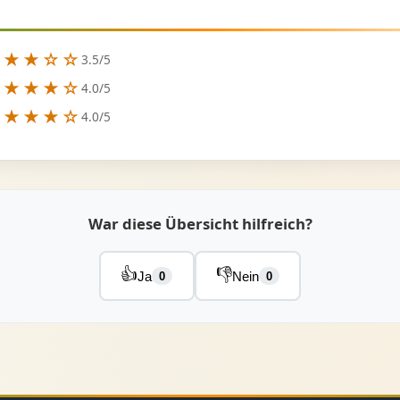
★★★☆☆
3.5/5
★★★★☆
4.0/5
★★★★☆
4.0/5
War diese Übersicht hilfreich?
👍
👎
Ja
Nein
0
0