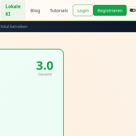
Lokale
Blog
Tutorials
Login
Registrieren
🌐
D
KI
 lokal betreiben
3.0
Gesamt