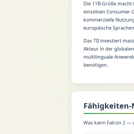
Die 11B-Größe macht F
einzelnen Consumer-G
kommerzielle Nutzung.
europäische Sprachen 
Das TII investiert mas
Akteur in der globalen
multilinguale Anwend
benötigen.
Fähigkeiten-
Was kann Falcon 2 — 