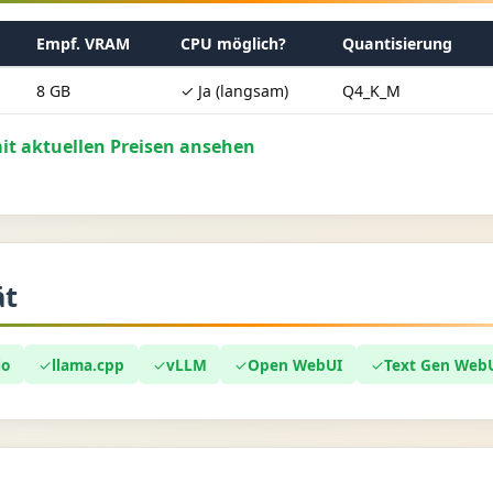
Empf. VRAM
CPU möglich?
Quantisierung
8 GB
✓ Ja (langsam)
Q4_K_M
t aktuellen Preisen ansehen
ät
io
✓
llama.cpp
✓
vLLM
✓
Open WebUI
✓
Text Gen Web