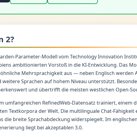
n 2?
lliarden-Parameter-Modell vom Technology Innovation Institu
iens ambitionierten Vorstoß in die KI-Entwicklung. Das Mod
öhnliche Mehrsprachigkeit aus — neben Englisch werden Ar
 weitere Sprachen auf hohem Niveau unterstützt. Besonder
merkenswert und übertrifft die meisten westlichen Open-So
em umfangreichen RefinedWeb-Datensatz trainiert, einem 
ten Textkorpora der Welt. Die multilinguale Chat-Fähigkeit 
s die breite Sprachabdeckung widerspiegelt. Im englischen
enerierung liegt bei akzeptablen 3.0.