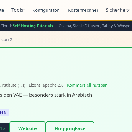
Tools
Sicherheit
ite
Konfigurator
Kostenrechner
▾
▾
 Cloud:
Self-Hosting-Tutorials
— Ollama, Stable Diffusion, Tabby & Whisper
lcon 2
nstitute (TII) · Lizenz: apache-2.0 ·
Kommerziell nutzbar
us den VAE — besonders stark in Arabisch
11B
Website
HuggingFace
1b