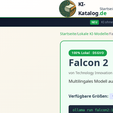
KI-
Startse
Katalog
.de
KI ohne
NEU
Startseite
/
Lokale KI-Modelle
/
Fa
100% Lokal · DSGVO
Falcon 2
von Technology Innovation I
Multilingales Modell a
Verfügbare Größen:
ollama run falcon2:1