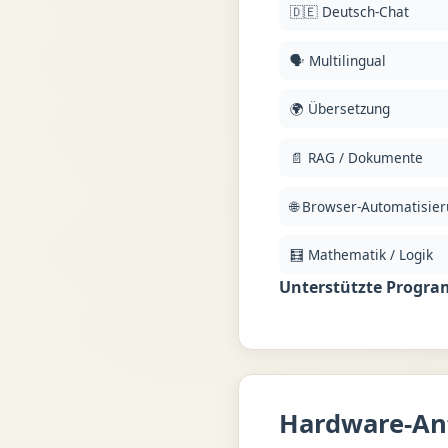
🇩🇪 Deutsch-Chat
🗣️ Multilingual
🌍 Übersetzung
📄 RAG / Dokumente
🌐 Browser-Automatisie
🧮 Mathematik / Logik
Unterstützte Progra
Hardware-An