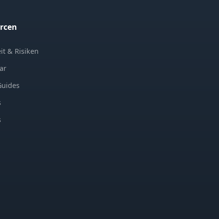
rcen
it & Risiken
ar
Guides
s
s