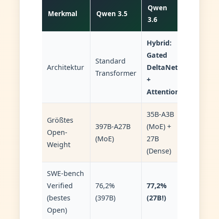
Qwen
Merkmal
Qwen 3.5
3.6
Hybrid:
Gated
Standard
Architektur
DeltaNet
Transformer
+
Attention
35B-A3B
Größtes
397B-A27B
(MoE) +
Open-
(MoE)
27B
Weight
(Dense)
SWE-bench
Verified
76,2%
77,2%
(bestes
(397B)
(27B!)
Open)