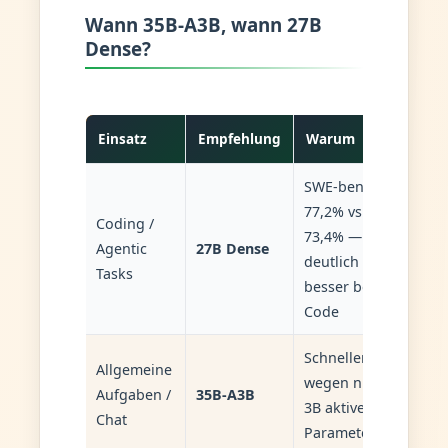
Wann 35B-A3B, wann 27B
Dense?
Einsatz
Empfehlung
Warum
SWE-bench
77,2% vs.
Coding /
73,4% —
Agentic
27B Dense
deutlich
Tasks
besser bei
Code
Schneller
Allgemeine
wegen nur
Aufgaben /
35B-A3B
3B aktiver
Chat
Parameter