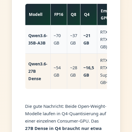
Empfohlene
Modell
FP16
Q8
Q4
GPU
RTX 4090 /
Qwen3.6-
~70
~37
~21
RTX 3090 (24
35B-A3B
GB
GB
GB
GB)
RTX 3090 /
Qwen3.6-
~54
~28
~16,5
RTX 4080
27B
GB
GB
GB
Super (16
Dense
GB+)
Die gute Nachricht: Beide Open-Weight-
Modelle laufen in Q4-Quantisierung auf
einer einzelnen Consumer-GPU. Das
27B Dense in Q4 braucht nur etwa