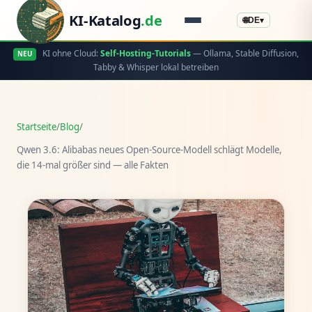
KI-Katalog
.de
🌐
DE
▾
KI ohne Cloud:
Self-Hosting-Tutorials
— Ollama, Stable Diffusion,
NEU
Tabby & Whisper lokal betreiben
Startseite
/
Blog
/
Qwen 3.6: Alibabas neues Open-Source-Modell schlägt Modelle,
die 14-mal größer sind — alle Fakten