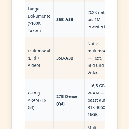
Lange
262K nativ,
Dokumente
35B-A3B
bis 1M
(>100K
erweiterbar
Token)
Nativ
Multimodal
multimodal
(Bild +
35B-A3B
— Text,
Video)
Bild und
Video
~16,5 GB
Wenig
VRAM —
27B Dense
VRAM (16
passt auf
(Q4)
GB)
RTX 4060 Ti
16GB
Multi-