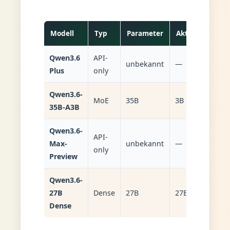
Modell
Typ
Parameter
Aktiv
Konte
Qwen3.6
API-
unbekannt
—
—
Plus
only
Qwen3.6-
262K (
MoE
35B
3B
35B-A3B
erweit
Qwen3.6-
API-
Max-
unbekannt
—
—
only
Preview
Qwen3.6-
27B
Dense
27B
27B
262K
Dense