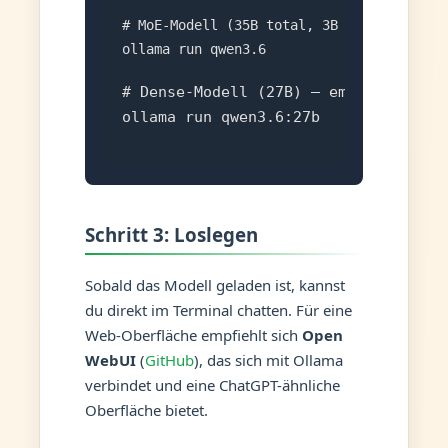
# MoE-Modell (35B total, 3B aktiv) — empf
ollama run qwen3.6
# Dense-Modell (27B) — empfohlen für 
ollama run qwen3.6:27b
Schritt 3: Loslegen
Sobald das Modell geladen ist, kannst
du direkt im Terminal chatten. Für eine
Web-Oberfläche empfiehlt sich
Open
WebUI
(
GitHub
), das sich mit Ollama
verbindet und eine ChatGPT-ähnliche
Oberfläche bietet.