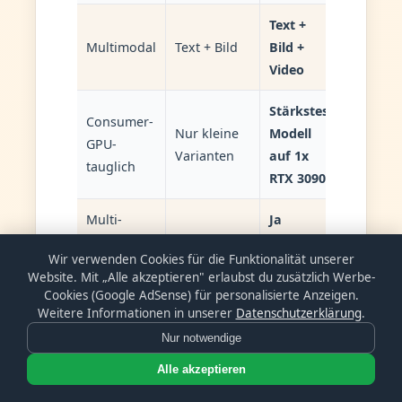
Text +
Multimodal
Text + Bild
Bild +
Video
Stärkstes
Consumer-
Nur kleine
Modell
GPU-
Varianten
auf 1x
tauglich
RTX 3090
Multi-
Ja
Token
Nein
(Dense-
Wir verwenden Cookies für die Funktionalität unserer
Prediction
Modell)
Website. Mit „Alle akzeptieren" erlaubst du zusätzlich Werbe-
Cookies (Google AdSense) für personalisierte Anzeigen.
Always-
Weitere Informationen in unserer
Datenschutzerklärung
.
Toggle
Chain-of-
On (Plus)
(Thinking
Nur notwendige
Thought
/ Toggle
Mode)
Alle akzeptieren
(Open)