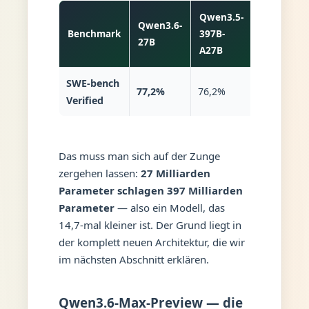
Qwen3.5-
Qwen3.6-
Benchmark
397B-
Differenz
27B
A27B
SWE-bench
77,2%
76,2%
+1,0 Pp.
Verified
Das muss man sich auf der Zunge
zergehen lassen:
27 Milliarden
Parameter schlagen 397 Milliarden
Parameter
— also ein Modell, das
14,7-mal kleiner ist. Der Grund liegt in
der komplett neuen Architektur, die wir
im nächsten Abschnitt erklären.
Qwen3.6-Max-Preview — die