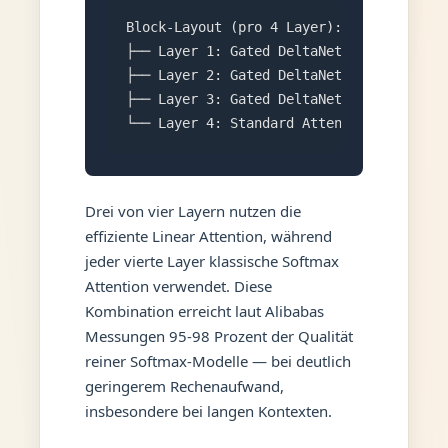
Block-Layout (pro 4 Layer):

├── Layer 1: Gated DeltaNet (Linear Atte
├── Layer 2: Gated DeltaNet (Linear Atte
├── Layer 3: Gated DeltaNet (Linear Atte
└── Layer 4: Standard Attention (Softmax
Drei von vier Layern nutzen die
effiziente Linear Attention, während
jeder vierte Layer klassische Softmax
Attention verwendet. Diese
Kombination erreicht laut Alibabas
Messungen 95-98 Prozent der Qualität
reiner Softmax-Modelle — bei deutlich
geringerem Rechenaufwand,
insbesondere bei langen Kontexten.