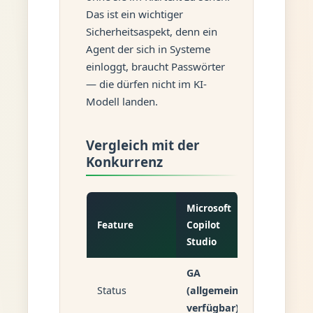
Das ist ein wichtiger
Sicherheitsaspekt, denn ein
Agent der sich in Systeme
einloggt, braucht Passwörter
— die dürfen nicht im KI-
Modell landen.
Vergleich mit der
Konkurrenz
Microsoft
Anthropi
Feature
Copilot
Claude
Studio
Compute
GA
Status
(allgemein
Beta (API
verfügbar)