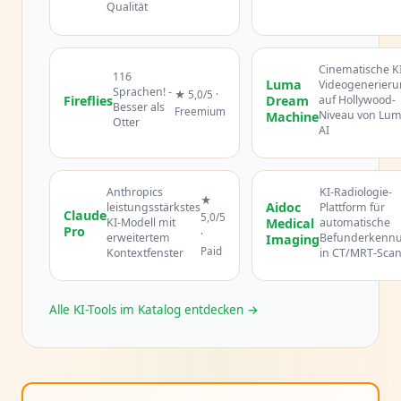
Qualität
Cinematische KI
116
Luma
Videogenerier
Sprachen! -
★ 5,0/5 ·
Fireflies
Dream
auf Hollywood-
Besser als
Freemium
Niveau von Lu
Machine
Otter
AI
Anthropics
KI-Radiologie-
★
Aidoc
leistungsstärkstes
Plattform für
Claude
5,0/5
KI-Modell mit
Medical
automatische
Pro
·
erweitertem
Befunderkenn
Imaging
Paid
Kontextfenster
in CT/MRT-Sca
Alle KI-Tools im Katalog entdecken →