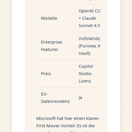
OpenAI CUA
Claude S
Modelle
+ Claude
4
Sonnet 4.5
Vollständig
Enterprise-
(Purview, Key
Eingesch
Features
Vault)
Copilot
Preis
Studio
API-basie
Lizenz
EU-
Ja
Nein
Datenresidenz
Microsoft hat hier einen klaren
First-Mover-Vorteil: Es ist die