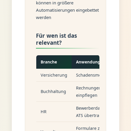
können in größere
Automatisierungen eingebettet
werden
Für wen ist das
relevant?
Branche
Anwendungsfall
Versicherung
Schadensmeldungen verarb
Rechnungen in Legacy-Sys
Buchhaltung
einpflegen
Bewerberdaten aus E-Mails
HR
ATS übertragen
Formulare zwischen Syste