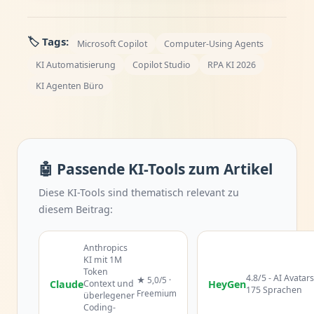
🏷️ Tags:
Microsoft Copilot
Computer-Using Agents
KI Automatisierung
Copilot Studio
RPA KI 2026
KI Agenten Büro
🤖 Passende KI-Tools zum Artikel
Diese KI-Tools sind thematisch relevant zu
diesem Beitrag:
Anthropics
KI mit 1M
Token
4.8/5 - AI Avatars
★ 5,0/5 ·
Claude
Context und
HeyGen
175 Sprachen
Freemium
überlegener
Coding-