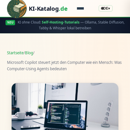
KI-Katalog
.de
🌐
DE
▾
KI ohne Cloud:
Self-Hosting-Tutorials
— Ollama, Stable Diffusion,
NEU
Tabby & Whisper lokal betreiben
Startseite
/
Blog
/
Microsoft Copilot steuert jetzt den Computer wie ein Mensch: Was
Computer-Using Agents bedeuten