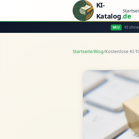
KI-
Startse
Katalog
.de
KI ohne
NEU
Startseite
/
Blog
/
Kostenlose KI-T