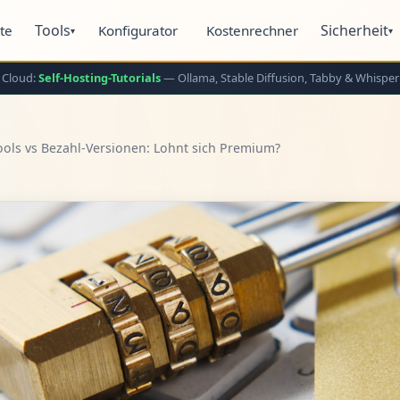
Tools
Sicherheit
ite
Konfigurator
Kostenrechner
▾
▾
 Cloud:
Self-Hosting-Tutorials
— Ollama, Stable Diffusion, Tabby & Whisper
ools vs Bezahl-Versionen: Lohnt sich Premium?