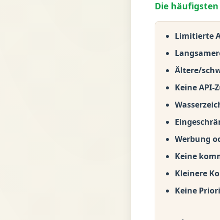
Die häufigsten
Limitierte
Langsamere
Ältere/sch
Keine API-Z
Wasserzeic
Eingeschrä
Werbung od
Keine komm
Kleinere Ko
Keine Prior