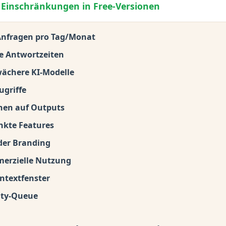
 Einschränkungen in Free-Versionen
 Anfragen pro Tag/Monat
 Antwortzeiten
wächere KI-Modelle
ugriffe
hen auf Outputs
nkte Features
er Branding
erzielle Nutzung
ntextfenster
ity-Queue