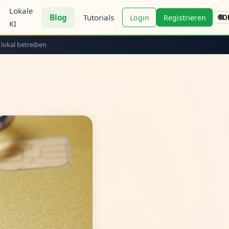
Lokale
Blog
Tutorials
Login
Registrieren
🌐
D
KI
 lokal betreiben