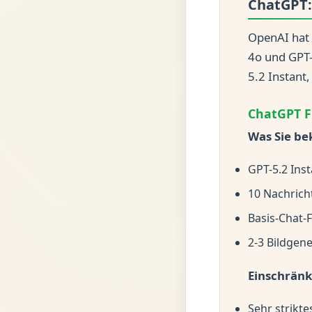
ChatGPT: 
OpenAI hat 
4o und GPT-4
5.2 Instant
ChatGPT Fr
Was Sie b
GPT-5.2 Ins
10 Nachrich
Basis-Chat-
2-3 Bildgen
Einschrän
Sehr strikte