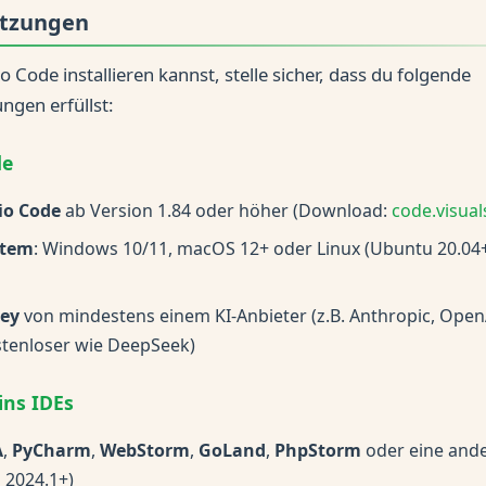
etzungen
o Code installieren kannst, stelle sicher, dass du folgende
ngen erfüllst:
de
io Code
ab Version 1.84 oder höher (Download:
code.visua
stem
: Windows 10/11, macOS 12+ oder Linux (Ubuntu 20.04+
Key
von mindestens einem KI-Anbieter (z.B. Anthropic, Open
stenloser wie DeepSeek)
ins IDEs
A
,
PyCharm
,
WebStorm
,
GoLand
,
PhpStorm
oder eine ande
 2024.1+)