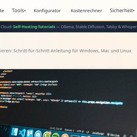
Tools
Sicherheit
ite
Konfigurator
Kostenrechner
▾
▾
 Cloud:
Self-Hosting-Tutorials
— Ollama, Stable Diffusion, Tabby & Whisper
lieren: Schritt-für-Schritt Anleitung für Windows, Mac und Linux