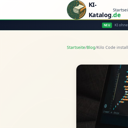
KI-
Startse
Katalog
.de
KI ohne
NEU
Startseite
/
Blog
/
Kilo Code instal