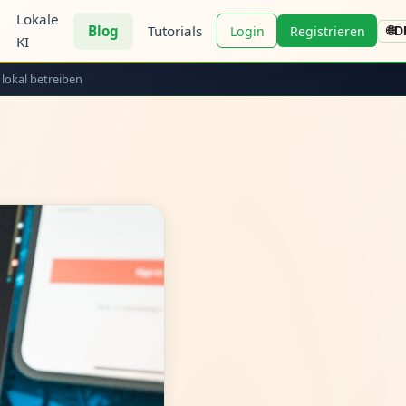
Lokale
Blog
Tutorials
Login
Registrieren
🌐
D
KI
 lokal betreiben