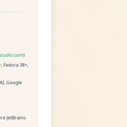
lstudio.com
)
, Fedora 38+,
AI, Google
re JetBrains-