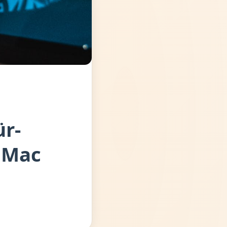
ür-
, Mac