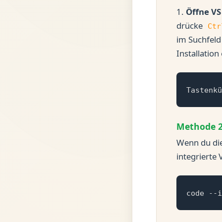
1.
Öffne VS
drücke
Ctr
im Suchfeld 
Installation
Tastenkü
Methode 2
Wenn du die
integrierte 
code --i