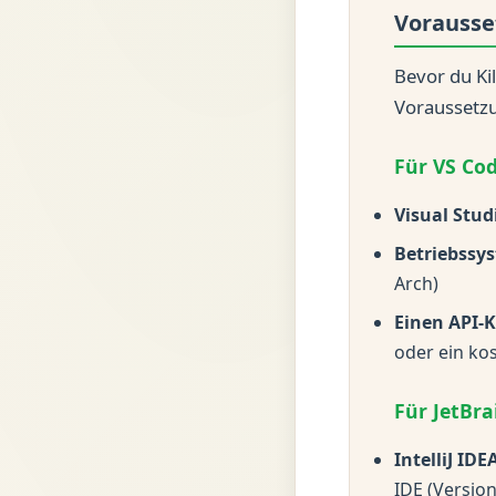
Vorauss
Bevor du Kil
Voraussetzu
Für VS Co
Visual Stud
Betriebssy
Arch)
Einen API-
oder ein ko
Für JetBra
IntelliJ IDE
IDE (Version