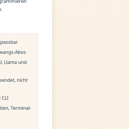
rogrammieren
h.
npassbar
 Zwangs-Abos
al, Llama und
sendet, nicht
 CLI
iten, Terminal-