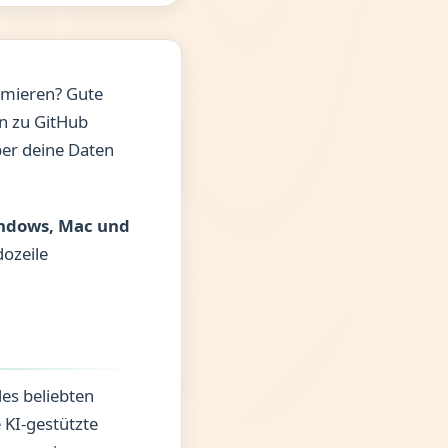
mmieren? Gute
n zu GitHub
ber deine Daten
ndows, Mac und
dozeile
des beliebten
 KI-gestützte