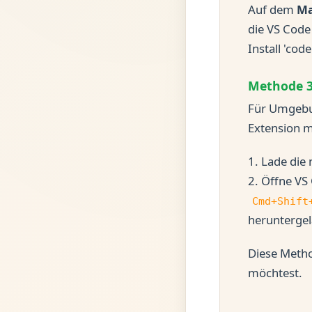
Auf dem
M
die VS Code
Install 'co
Methode 3:
Für Umgebun
Extension ma
1. Lade die
2. Öffne VS
Cmd+Shift
herunterge
Diese Metho
möchtest.