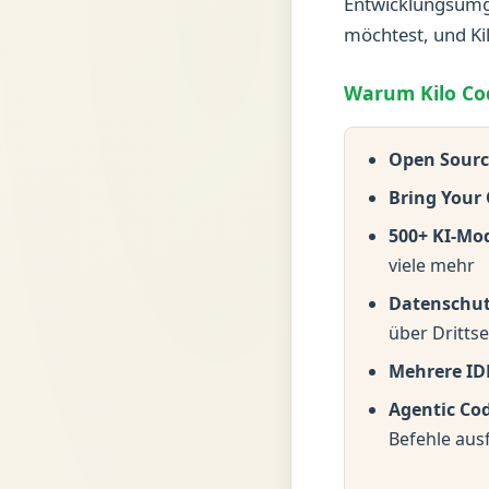
Entwicklungsumge
möchtest, und Ki
Warum Kilo Co
Open Sourc
Bring Your
500+ KI-Mod
viele mehr
Datenschu
über Dritts
Mehrere ID
Agentic Co
Befehle aus