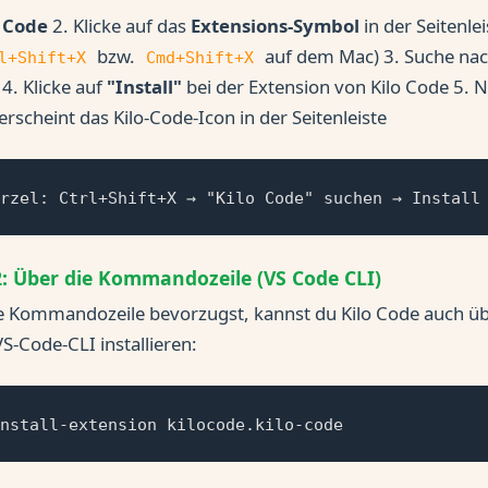
 Code
2. Klicke auf das
Extensions-Symbol
in der Seitenlei
bzw.
auf dem Mac) 3. Suche na
l+Shift+X
Cmd+Shift+X
4. Klicke auf
"Install"
bei der Extension von Kilo Code 5. 
 erscheint das Kilo-Code-Icon in der Seitenleiste
rzel: Ctrl+Shift+X → "Kilo Code" suchen → Install
: Über die Kommandozeile (VS Code CLI)
 Kommandozeile bevorzugst, kannst du Kilo Code auch üb
VS-Code-CLI installieren:
nstall-extension kilocode.kilo-code