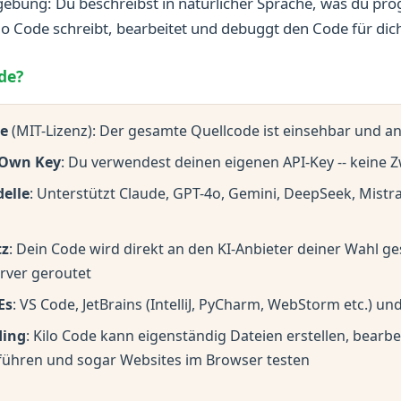
bung: Du beschreibst in natürlicher Sprache, was du p
lo Code schreibt, bearbeitet und debuggt den Code für dic
de?
e
(MIT-Lizenz): Der gesamte Quellcode ist einsehbar und a
 Own Key
: Du verwendest deinen eigenen API-Key -- keine
elle
: Unterstützt Claude, GPT-4o, Gemini, DeepSeek, Mistr
tz
: Dein Code wird direkt an den KI-Anbieter deiner Wahl ge
erver geroutet
Es
: VS Code, JetBrains (IntelliJ, PyCharm, WebStorm etc.) und
ding
: Kilo Code kann eigenständig Dateien erstellen, bearbe
führen und sogar Websites im Browser testen