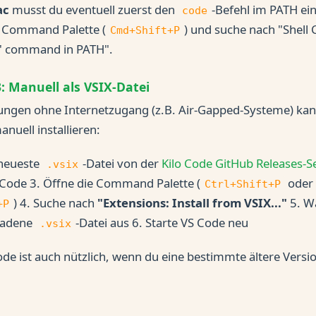
ac
musst du eventuell zuerst den
-Befehl im PATH ein
code
 Command Palette (
) und suche nach "Shel
Cmd+Shift+P
de' command in PATH".
 Manuell als VSIX-Datei
gen ohne Internetzugang (z.B. Air-Gapped-Systeme) kann
nuell installieren:
 neueste
-Datei von der
Kilo Code GitHub Releases-Se
.vsix
 Code 3. Öffne die Command Palette (
oder
Ctrl+Shift+P
) 4. Suche nach
"Extensions: Install from VSIX..."
5. Wä
+P
ladene
-Datei aus 6. Starte VS Code neu
.vsix
de ist auch nützlich, wenn du eine bestimmte ältere Vers