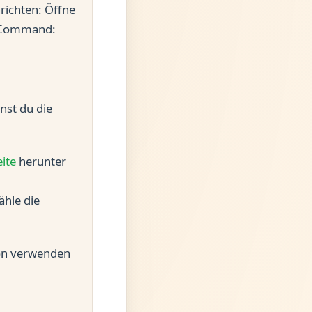
richten: Öffne
l Command:
st du die
ite
herunter
hle die
ion verwenden