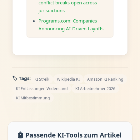
conflict breaks open across
jurisdictions
Programs.com: Companies
Announcing AI-Driven Layoffs
🏷️ Tags:
KI Streik
Wikipedia KI
Amazon KI Ranking
KI Entlassungen Widerstand
KI Arbeitnehmer 2026
KI Mitbestimmung
🤖 Passende KI-Tools zum Artikel