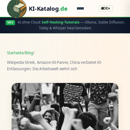
KI-Katalog
.de
🌐
DE
▾
KI ohne Cloud:
Self-Hosting-Tutorials
— Ollama, Stable Diffusion,
NEU
Tabby & Whisper lokal betreiben
Startseite
/
Blog
/
Wikipedia-Streik, Amazon-KI-Panne, China verbietet KI-
Entlassungen: Die Arbeitswelt wehrt sich