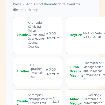
Diese KI-Tools sind thematisch relevant zu
diesem Beitrag:
Anthropics
KI mit 1M
Token
4.8/5 - AI Avatars
★ 5,0/5 ·
Claude
Context und
HeyGen
175 Sprachen
Freemium
überlegener
Coding-
Qualität
Cinematische KI
116
Luma
Videogenerier
Sprachen! -
★ 5,0/5 ·
Fireflies
Dream
auf Hollywood-
Besser als
Freemium
Niveau von Lu
Machine
Otter
AI
Anthropics
KI-Radiologie-
★
Aidoc
leistungsstärkstes
Plattform für
Claude
5,0/5
KI-Modell mit
Medical
automatische