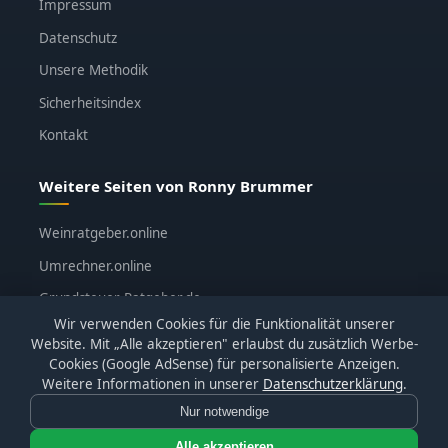
Impressum
Datenschutz
Unsere Methodik
Sicherheitsindex
Kontakt
Weitere Seiten von Ronny Brummer
Weinratgeber.online
Umrechner.online
Grundsteuer-Ratgeber.de
Wir verwenden Cookies für die Funktionalität unserer
ronnybrummer.de
Website. Mit „Alle akzeptieren" erlaubst du zusätzlich Werbe-
Cookies (Google AdSense) für personalisierte Anzeigen.
Weitere Informationen in unserer
Datenschutzerklärung
.
Nur notwendige
© 2026
KI-Katalog.de
· Alle Bewertungen basieren auf
eigenen Tests · Affiliate-Links sind gekennzeichnet
Alle akzeptieren