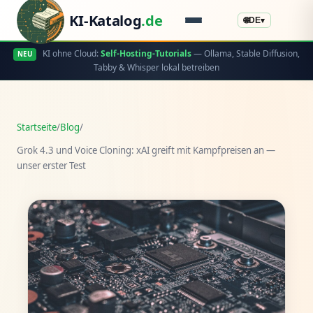
KI-Katalog
.de
🌐
DE
▾
KI ohne Cloud:
Self-Hosting-Tutorials
— Ollama, Stable Diffusion,
NEU
Tabby & Whisper lokal betreiben
Startseite
/
Blog
/
Grok 4.3 und Voice Cloning: xAI greift mit Kampfpreisen an —
unser erster Test