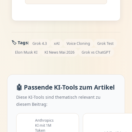
🏷️ Tags:
Grok 4.3
xAI
Voice Cloning
Grok Test
Elon Musk KI
KI News Mai 2026
Grok vs ChatGPT
🤖 Passende KI-Tools zum Artikel
Diese KI-Tools sind thematisch relevant zu
diesem Beitrag:
Anthropics
KI mit 1M
Token