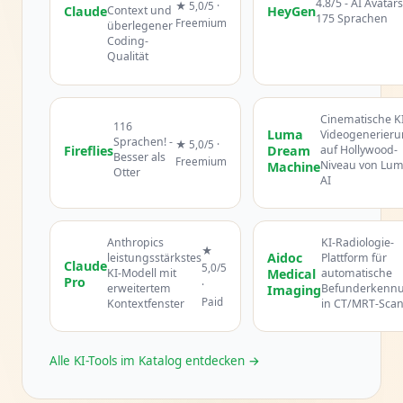
4.8/5 - AI Avatars
★ 5,0/5 ·
Claude
Context und
HeyGen
175 Sprachen
Freemium
überlegener
Coding-
Qualität
Cinematische KI
116
Luma
Videogenerier
Sprachen! -
★ 5,0/5 ·
Fireflies
Dream
auf Hollywood-
Besser als
Freemium
Niveau von Lu
Machine
Otter
AI
Anthropics
KI-Radiologie-
★
Aidoc
leistungsstärkstes
Plattform für
Claude
5,0/5
KI-Modell mit
Medical
automatische
Pro
·
erweitertem
Befunderkenn
Imaging
Paid
Kontextfenster
in CT/MRT-Sca
Alle KI-Tools im Katalog entdecken →