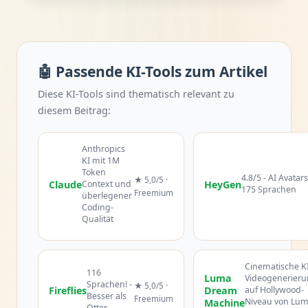
🤖 Passende KI-Tools zum Artikel
Diese KI-Tools sind thematisch relevant zu
diesem Beitrag:
Anthropics
KI mit 1M
Token
4.8/5 - AI Avatars
★ 5,0/5 ·
Claude
Context und
HeyGen
175 Sprachen
Freemium
überlegener
Coding-
Qualität
Cinematische KI
116
Luma
Videogenerier
Sprachen! -
★ 5,0/5 ·
Fireflies
Dream
auf Hollywood-
Besser als
Freemium
Niveau von Lu
Machine
Otter