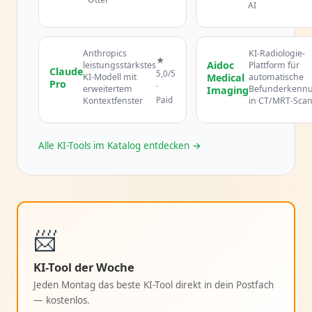
AI
Anthropics
KI-Radiologie-
★
Aidoc
leistungsstärkstes
Plattform für
Claude
5,0/5
KI-Modell mit
Medical
automatische
Pro
·
erweitertem
Befunderkenn
Imaging
Paid
Kontextfenster
in CT/MRT-Sca
Alle KI-Tools im Katalog entdecken →
📨
KI-Tool der Woche
Jeden Montag das beste KI-Tool direkt in dein Postfach
— kostenlos.