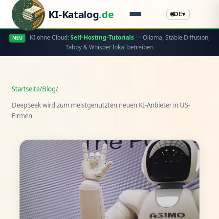
KI-Katalog
.de
🌐
DE
▾
KI ohne Cloud:
Self-Hosting-Tutorials
— Ollama, Stable Diffusion,
NEU
Tabby & Whisper lokal betreiben
Startseite
/
Blog
/
DeepSeek wird zum meistgenutzten neuen KI-Anbieter in US-
Firmen