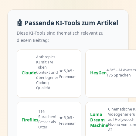
🤖 Passende KI-Tools zum Artikel
Diese KI-Tools sind thematisch relevant zu
diesem Beitrag:
Anthropics
KI mit 1M
Token
4.8/5 - AI Avatars
★ 5,0/5 ·
Claude
Context und
HeyGen
175 Sprachen
Freemium
überlegener
Coding-
Qualität
Cinematische KI
116
Luma
Videogenerier
Sprachen! -
★ 5,0/5 ·
Fireflies
Dream
auf Hollywood-
Besser als
Freemium
Niveau von Lu
Machine
Otter
AI