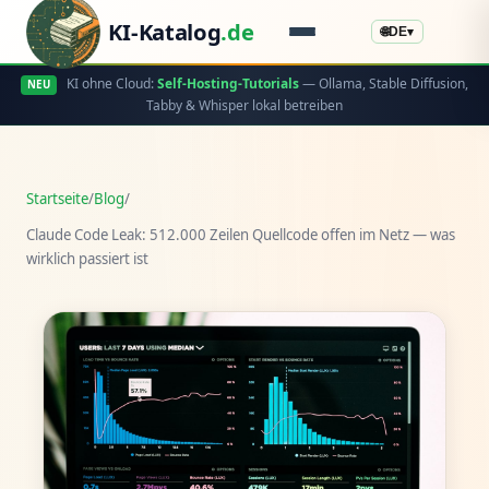
KI-Katalog
.de
🌐
DE
▾
KI ohne Cloud:
Self-Hosting-Tutorials
— Ollama, Stable Diffusion,
NEU
Tabby & Whisper lokal betreiben
Startseite
/
Blog
/
Claude Code Leak: 512.000 Zeilen Quellcode offen im Netz — was
wirklich passiert ist