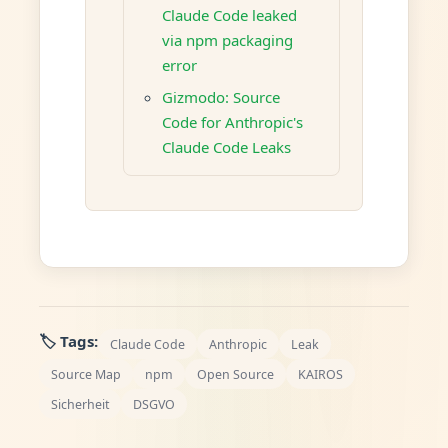
Claude Code leaked
via npm packaging
error
Gizmodo: Source
Code for Anthropic's
Claude Code Leaks
🏷️ Tags:
Claude Code
Anthropic
Leak
Source Map
npm
Open Source
KAIROS
Sicherheit
DSGVO