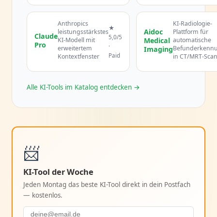
Anthropics
KI-Radiologie-
★
Aidoc
leistungsstärkstes
Plattform für
Claude
5,0/5
KI-Modell mit
Medical
automatische
Pro
·
erweitertem
Befunderkenn
Imaging
Paid
Kontextfenster
in CT/MRT-Sca
Alle KI-Tools im Katalog entdecken →
📨
KI-Tool der Woche
Jeden Montag das beste KI-Tool direkt in dein Postfach
— kostenlos.