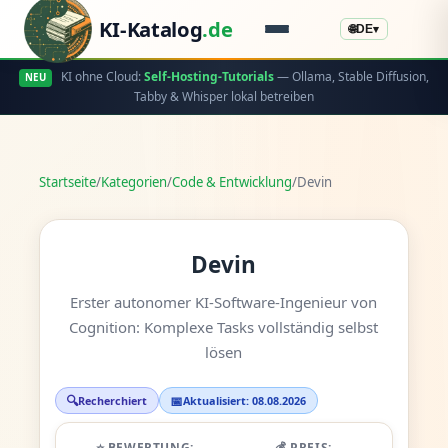
KI-Katalog
.de
🌐
DE
▾
KI ohne Cloud:
Self-Hosting-Tutorials
— Ollama, Stable Diffusion,
NEU
Tabby & Whisper lokal betreiben
Startseite
/
Kategorien
/
Code & Entwicklung
/
Devin
Devin
Erster autonomer KI-Software-Ingenieur von
Cognition: Komplexe Tasks vollständig selbst
lösen
🔍
📅
Recherchiert
Aktualisiert: 08.08.2026
⭐ BEWERTUNG:
💰 PREIS: