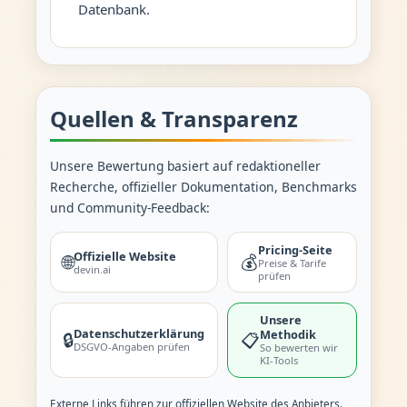
Datenbank.
Quellen & Transparenz
Unsere Bewertung basiert auf redaktioneller
Recherche, offizieller Dokumentation, Benchmarks
und Community-Feedback:
Pricing-Seite
Offizielle Website
🌐
💰
Preise & Tarife
devin.ai
prüfen
Unsere
Datenschutzerklärung
Methodik
🔒
📋
DSGVO-Angaben prüfen
So bewerten wir
KI-Tools
Externe Links führen zur offiziellen Website des Anbieters.