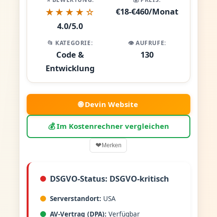
€18-€460/Monat
★★★★☆
4.0/5.0
📂 KATEGORIE:
👁️ AUFRUFE:
Code &
130
Entwicklung
🌐 Devin Website
💰 Im Kostenrechner vergleichen
❤
Merken
DSGVO-Status: DSGVO-kritisch
Serverstandort:
USA
AV-Vertrag (DPA):
Verfügbar