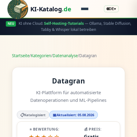
KI-Katalog
.de
🌐
DE
▾
KI ohne Cloud:
Self-Hosting-Tutorials
— Ollama, Stable Diffusion,
NEU
Tabby & Whisper lokal betreiben
Startseite
/
Kategorien
/
Datenanalyse
/
Datagran
Datagran
KI-Plattform für automatisierte
Datenoperationen und ML-Pipelines
📋
📅
Katalogisiert
Aktualisiert: 05.08.2026
⭐ BEWERTUNG:
💰 PREIS:
Gratis -
★★★☆☆