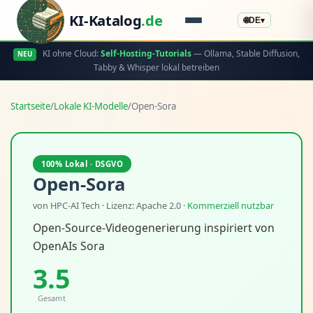
KI-Katalog
.de
🌐
DE
▾
KI ohne Cloud:
Self-Hosting-Tutorials
— Ollama, Stable Diffusion,
NEU
Tabby & Whisper lokal betreiben
Startseite
/
Lokale KI-Modelle
/
Open-Sora
100% Lokal · DSGVO
Open-Sora
von HPC-AI Tech · Lizenz: Apache 2.0 ·
Kommerziell nutzbar
Open-Source-Videogenerierung inspiriert von
OpenAIs Sora
3.5
Gesamt