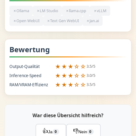
✗
Ollama
✗
LM Studio
✗
llama.cpp
✗
vLLM
✗
Open WebUI
✗
Text Gen WebUI
✗
Jan.ai
Bewertung
★★★☆☆
3.5/5
Output-Qualität
★★★☆☆
3.0/5
Inference-Speed
★★★☆☆
3.5/5
RAM/VRAM-Effizienz
War diese Übersicht hilfreich?
👍
👎
Ja
Nein
0
0