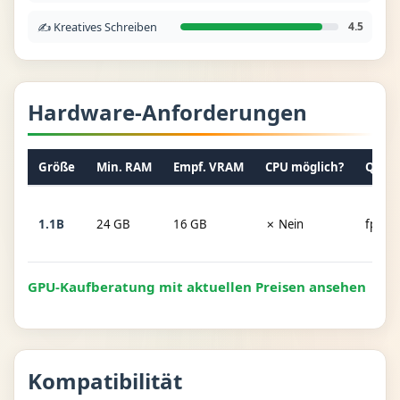
✍️ Kreatives Schreiben
4.5
Hardware-Anforderungen
Größe
Min. RAM
Empf. VRAM
CPU möglich?
Quant
1.1B
24 GB
16 GB
✗ Nein
fp16
GPU-Kaufberatung mit aktuellen Preisen ansehen
Kompatibilität