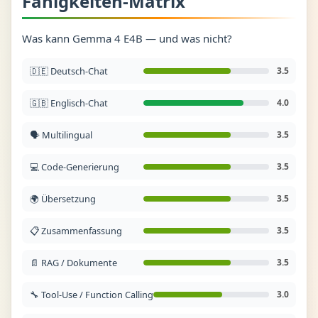
Fähigkeiten-Matrix
Was kann Gemma 4 E4B — und was nicht?
🇩🇪 Deutsch-Chat
3.5
🇬🇧 Englisch-Chat
4.0
🗣️ Multilingual
3.5
💻 Code-Generierung
3.5
🌍 Übersetzung
3.5
📋 Zusammenfassung
3.5
📄 RAG / Dokumente
3.5
🔧 Tool-Use / Function Calling
3.0