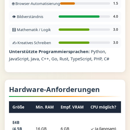
🌐 Browser-Automatisierung
1.5
👁️ Bildverständnis
4.0
🧮 Mathematik / Logik
3.0
✍️ Kreatives Schreiben
3.0
Unterstützte Programmiersprachen:
Python,
JavaScript, Java, C++, Go, Rust, TypeScript, PHP, C#
Hardware-Anforderungen
Größe
Min. RAM
Empf. VRAM
CPU möglich?
Qua
E4B
Q4_
(4.5B
16 GB
6 GB
✓ Ja (langsam)