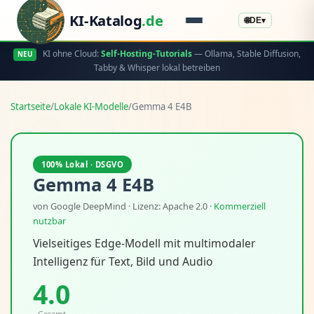
KI-Katalog
.de
🌐
DE
▾
KI ohne Cloud:
Self-Hosting-Tutorials
— Ollama, Stable Diffusion,
NEU
Tabby & Whisper lokal betreiben
Startseite
/
Lokale KI-Modelle
/
Gemma 4 E4B
100% Lokal · DSGVO
Gemma 4 E4B
von Google DeepMind · Lizenz: Apache 2.0 ·
Kommerziell
nutzbar
Vielseitiges Edge-Modell mit multimodaler
Intelligenz für Text, Bild und Audio
4.0
Gesamt