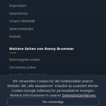
Impressum
Datenschutz
Unsere Methodik
Sicherheitsindex
Kontakt
Weitere Seiten von Ronny Brummer
Weinratgeber.online
Umrechner.online
Grundsteuer-Ratgeber.de
Wir verwenden Cookies für die Funktionalität unserer
ronnybrummer.de
Website. Mit „Alle akzeptieren" erlaubst du zusätzlich Werbe-
Cookies (Google AdSense) für personalisierte Anzeigen.
Weitere Informationen in unserer
Datenschutzerklärung
.
Nur notwendige
© 2026
KI-Katalog.de
· Alle Bewertungen basieren auf