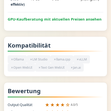
GB)
effektiv)
GPU-Kaufberatung mit aktuellen Preisen ansehen
Kompatibilität
✗
Ollama
✗
LM Studio
✗
llama.cpp
✗
vLLM
✗
Open WebUI
✗
Text Gen WebUI
✗
Jan.ai
Bewertung
★★★★☆
4.0/5
Output-Qualität