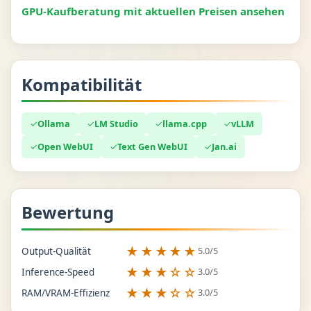
GPU-Kaufberatung mit aktuellen Preisen ansehen
Kompatibilität
✓
Ollama
✓
LM Studio
✓
llama.cpp
✓
vLLM
✓
Open WebUI
✓
Text Gen WebUI
✓
Jan.ai
Bewertung
★★★★★
5.0/5
Output-Qualität
★★★☆☆
3.0/5
Inference-Speed
★★★☆☆
3.0/5
RAM/VRAM-Effizienz