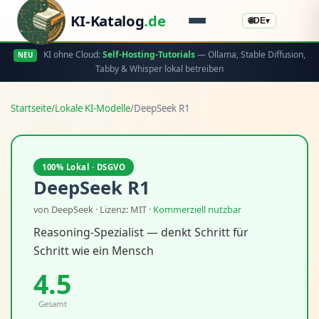
KI-Katalog
.de
🌐
DE
▾
KI ohne Cloud:
Self-Hosting-Tutorials
— Ollama, Stable Diffusion,
NEU
Tabby & Whisper lokal betreiben
Startseite
/
Lokale KI-Modelle
/
DeepSeek R1
100% Lokal · DSGVO
DeepSeek R1
von DeepSeek · Lizenz: MIT ·
Kommerziell nutzbar
Reasoning-Spezialist — denkt Schritt für
Schritt wie ein Mensch
4.5
Gesamt