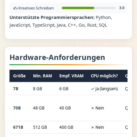
✍️ Kreatives Schreiben
3.0
Unterstützte Programmiersprachen:
Python,
JavaScript, TypeScript, Java, C++, Go, Rust, SQL
Hardware-Anforderungen
Größe
Min. RAM
Empf. VRAM
CPU möglich?
Quant
7B
8 GB
6 GB
✓ Ja (langsam)
Q4_K
70B
48 GB
40 GB
✗ Nein
Q4_K
671B
512 GB
400 GB
✗ Nein
Q4_K