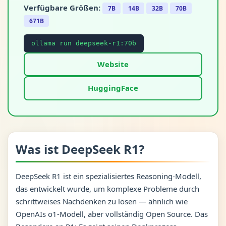
Verfügbare Größen:
7B
14B
32B
70B
671B
ollama run deepseek-r1:70b
Website
HuggingFace
Was ist DeepSeek R1?
DeepSeek R1 ist ein spezialisiertes Reasoning-Modell,
das entwickelt wurde, um komplexe Probleme durch
schrittweises Nachdenken zu lösen — ähnlich wie
OpenAIs o1-Modell, aber vollständig Open Source. Das