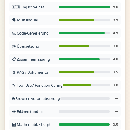
🇬🇧 Englisch-Chat
5.0
🗣️ Multilingual
3.5
💻 Code-Generierung
4.5
🌍 Übersetzung
3.0
📋 Zusammenfassung
4.0
📄 RAG / Dokumente
3.5
🔧 Tool-Use / Function Calling
3.0
🌐 Browser-Automatisierung
—
👁️ Bildverständnis
—
🧮 Mathematik / Logik
5.0