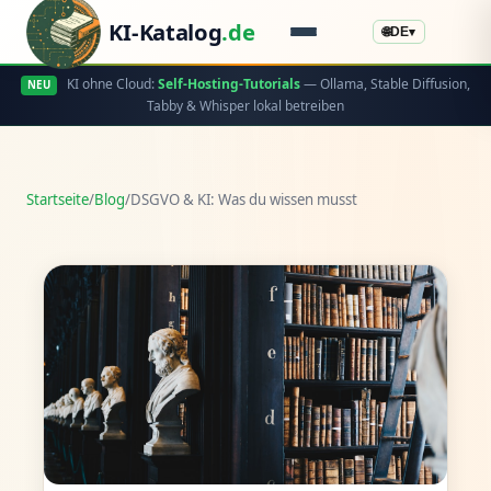
KI-Katalog
.de
🌐
DE
▾
KI ohne Cloud:
Self-Hosting-Tutorials
— Ollama, Stable Diffusion,
NEU
Tabby & Whisper lokal betreiben
Startseite
/
Blog
/
DSGVO & KI: Was du wissen musst