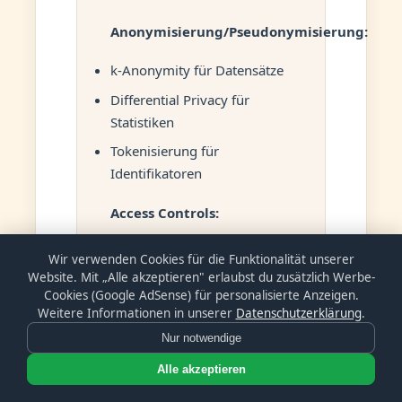
Anonymisierung/Pseudonymisierung:
k-Anonymity für Datensätze
Differential Privacy für
Statistiken
Tokenisierung für
Identifikatoren
Access Controls:
Need-to-know Principle
Wir verwenden Cookies für die Funktionalität unserer
Website. Mit „Alle akzeptieren" erlaubst du zusätzlich Werbe-
MFA für KI-Tool-Zugriffe
Cookies (Google AdSense) für personalisierte Anzeigen.
Regelmäßige Access Reviews
Weitere Informationen in unserer
Datenschutzerklärung
.
Nur notwendige
4. Organisatorische
Alle akzeptieren
Maßnahmen
Erstellen Sie: