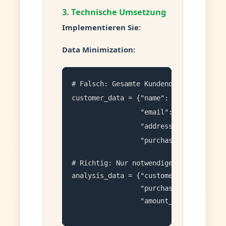
3. Technische Umsetzung
Implementieren Sie:
Data Minimization:
# Falsch: Gesamte Kundendaten

customer_data = {"name": "Max Musterman
                 "email": "max@example.
                 "address": "...", 

                 "purchases": [...]}
# Richtig: Nur notwendige, pseudonymisi
analysis_data = {"customer_id_hash": "a
                 "purchase_category": 
                 "amount_range": "100-