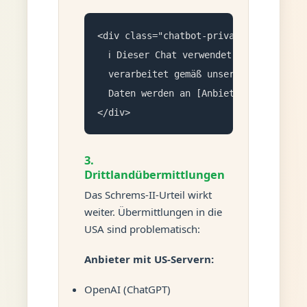
<div class="chatbot-privacy-notice">

  ℹ️ Dieser Chat verwendet KI. Ihre Nach
  verarbeitet gemäß unserer <a href="/
  Daten werden an [Anbieter] übermitte
</div>
3.
Drittlandübermittlungen
Das Schrems-II-Urteil wirkt
weiter. Übermittlungen in die
USA sind problematisch:
Anbieter mit US-Servern:
OpenAI (ChatGPT)